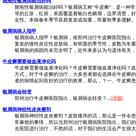
脓疱性银屑病能治好吗
脓疱性银屑病能治好吗？银屑病又称”牛皮癣“，是一种
等的丘疹，红斑，表面覆盖着银白色鳞屑，边界清楚，好
女性。本病春冬季节容易复发或加重，而夏秋季多缓解。那
银屑病病人指甲
银屑病病人指甲？银屑病，俗郑州治疗牛皮癣医院指出，称
复发的慢性炎症性皮肤病，有明显的季节性，多数为冬重
银屑病的病因尚未完全明了，近年来多认为与遗传有关，免
牛皮癣需要做血液净化吗
牛皮癣需要做血液净化吗？牛皮癣需要做血液净化吗？血
方式，对于牛皮癣的治疗，大多患者都会选择在牛皮癣的
者的病情起到良好的治疗的效果，那么，？一、牛皮癣患者
银屑病会转变
郑州治疗牛皮癣医院指出，银屑病会转变？...
[详细]
银屑病神经性皮炎擦剂
银屑病神经性皮炎擦剂？皮肤瘙痒的话，那么是一件令患
常麻烦的事情，所以当郑州治疗银屑病医院指出，我们的
去医院进行治疗，不然的话，对于我们的生活会产生很大的