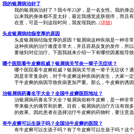
我的银屑病治好了
我的银屑病治好了？我今年23岁，是一名女性。我的身
以来我的身体都不是太好，最近我感觉皮肤很痒，而且有
在意，可是一到这段时间，我发现我的...
[详细]
头皮银屑病结痂变厚的原因
头皮银屑病结痂变厚的原因？银屑病这种疾病是一种非常
这种疾病的治疗难度非常大，并且容易反复的发作，所以
要做到对症治疗。下面我就来介绍一下有哪些因素能导致患
哪个医院看牛皮癣权威？银屑病关节炎一辈子无症状？
哪个医院看牛皮癣权威？银屑病关节炎一辈子无症状？通
因是非常复杂的，对于牛皮癣这种疾病的发生，大家一定
于牛皮癣的病因导致疾病更加严重。那么，牛皮癣的诱因是
治银屑病药膏名字大全？全国牛皮癣医院地址？
治银屑病药膏名字大全？银屑病俗称牛皮癣，是一种非常
带来极大的痛苦和折磨。目前，银屑病的治疗方法有很多
的效果。因此患者在选择治疗牛皮癣的药物时，要注意选择
有牛皮癣可以生孩子吗？全国治牛皮癣的医院？
有牛皮癣可以生孩子吗？有了牛皮癣可以生孩子吗？这个