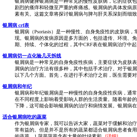
银屑病健脾银屑病是一种常见的慢性皮肤病，它的症状包
剧烈的瘙痒和轻微至严重的疼痛感。银屑病的具体发病原
素有关。这篇文章将探讨银屑病与脾与肝关系深刻而细致的
银屑病 crf表
银屑病（Psoriasis）是一种慢性、自身免疫性的皮肤
现。银屑病的发病原因是多方面的，包括遗传、环境、免
期、持续、个体化的过程，其中CRF表在银屑病治疗中起到
银屑病切一点化验几天拆线
银屑病是一种常见的自身免疫性疾病，主要症状为皮肤表
屑病的治疗方法有很多种，其中包括手术治疗。对于银屑
以下几个方面。首先，在进行手术治疗之前，医生需要对患
银屑病和年纪
银屑病和年纪银屑病是一种慢性的自身免疫性疾病，通常
在不同程度上影响着受影响人群的生活质量。随着年龄的
下降，这可能会影响银屑病的治疗和病情发展。银屑病在老.
适合银屑病吃的蔬菜
作为银屑病专家，我可以告诉大家，蔬菜对于缓解和治疗
常有益的。但是并不是所有的蔬菜都适合银屑病患者食用
的蔬菜。1.菠菜菠菜含有大量的叶绿素和...
[详细]