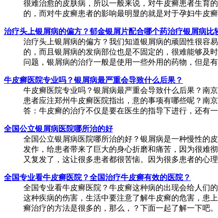
很难治愈的皮肤病，所以一般来说，对牛皮癣患者生育的
的，而对牛皮癣患者的影响最明显的就是对于孕妇牛皮癣患
治疗头上银屑病的偏方？郁金银屑片配合哪个药治疗银屑病比
治疗头上银屑病的偏方？我们知道银屑病的顽固性很容易
的，而且银屑病的发病部位也是不固定的，很难能够及时
问题，银屑病的治疗一般是使用一些外用的药物，但是有些
牛皮癣医院专业吗？银屑病最严重会导致什么后果？
牛皮癣医院专业吗？银屑病最严重会导致什么后果？南京
患者应注郑州牛皮癣医院指出，意的事项有哪些呢？南京
答：牛皮癣的治疗不仅是要在医生的指导下进行，还有一些
全国公立银屑病医院哪所治的好
全国公立银屑病医院哪所治的好？银屑病是一种慢性的皮
发作，给患者带来了巨大的身心折磨和痛苦，因为很难彻
又复发了，这让很多患者都很苦恼。因为很多患者的心理都
全国专业看牛皮癣医院？全国治疗牛皮癣有效的医院？
全国专业看牛皮癣医院？牛皮癣这种病的出现会给人们的
这种疾病的伤害，生活中要注意了解牛皮癣的危害，患上
癣治疗的方法是很多的，那么，？下面一起了解一下吧。1、