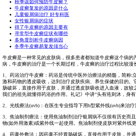
秋季该如何预防牛皮癣？
牛皮癣复发的原因是什么
儿童银屑病治疗 好专科医
女性银屑病的症状
得了牛皮癣的原因主要有
寻常型牛皮癣症状有哪些
多角度剖析牛皮癣病因
冬季牛皮癣易复发须当心
牛皮癣是一种常见的皮肤病，很多患者都知道牛皮癣这个病的
病，牛皮癣的治疗是一个长期过程，牛皮癣的治疗过程比较漫
1、药浴治疗牛皮癣：药浴是传统中医外治療法的精髓，简称:
激和药物的透皮吸收，达到治疗皮肤疾病、养生保健的目的。
肠破坏，直接作用于皮肤，并通过透皮肤吸收进入血液，故较之
我们的祖先就懂得药浴的作用。礼记》中讲“头有疮则沐，身
2、光线療法(uvb)：在医生专业指导下用b型紫外线(uvb
3、焦油制剂療法：使用焦油制剂治疗银屑病不仅很有历史而且
物(如外用激素)或紫外线一起使用。焦油制剂使皮肤对紫外线
4、药膏外敷法：因药膏不经胃肠破坏，直接作用于皮肤，并