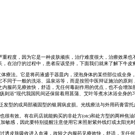
严重程度，因为它是一种皮肤顽疾，治疗难度很大，治療效果也
长，在治疗的过程中，患者应该坚持，下面我们就来了解下牛皮
立体療法。它是将药液盛于器皿内，浸泡身体的某些部位或全身
它不同于一般的洗浴、温泉浴等，而是按照中医辩证施治的原则
内服药见療效快，舒适，无任何毒副作用的优点，也不会增加肝脏
有疡则浴”现代我国民间还保留着用菖蒲、艾叶等煮水沐浴全身的
)来治疗泛发型的或局部顽固型的银屑病皮损。光线療法与外用药膏雷
也很有效。有在药店就能购买的非处方(otc)和处方型的两种
更加敏感，因此要特别提醒注意使用它来照射紫外线灯或太阳光
通过透皮肤吸收进入血液，故较之内服药见療效快，舒适，无任何